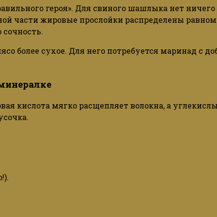
равильного
героя».
Для
свиного
шашлыка
нет ничего
ной части жировые прослойки распределены равном
 сочность.
мясо более сухое. Для него потребуется маринад с д
 минералке
вая кислота мягко расщепляет волокна, а углекислы
усочка.
!).