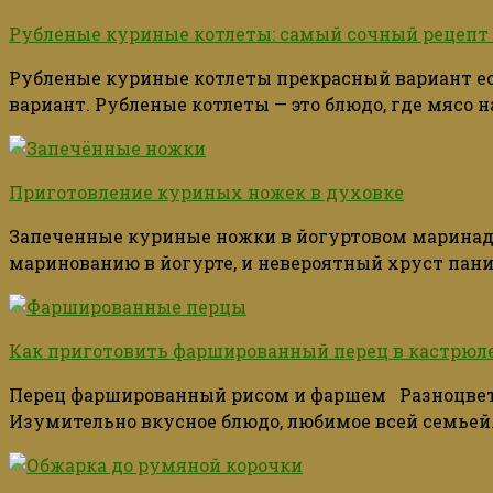
Рубленые куриные котлеты: самый сочный рецепт
Рубленые куриные котлеты прекрасный вариант е
вариант. Рубленые котлеты — это блюдо, где мясо
Приготовление куриных ножек в духовке
Запеченные куриные ножки в йогуртовом маринаде 
маринованию в йогурте, и невероятный хруст пан
Как приготовить фаршированный перец в кастрюл
Перец фаршированный рисом и фаршем Разноцветн
Изумительно вкусное блюдо, любимое всей семье