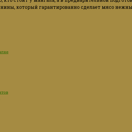
инины
, который
гарантированно
сделает
мясо
нежн
алке
нтов
)