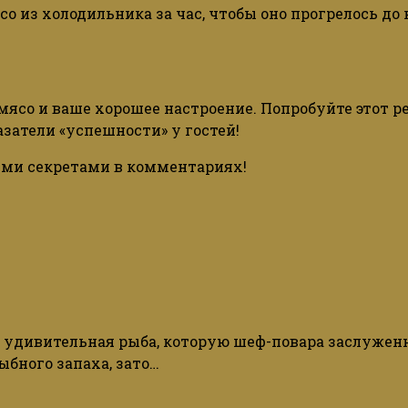
со
из
холодильника
за
час
, чтобы
оно
прогрелось
до
мясо
и
ваше хорошее настроение. Попробуйте этот р
затели «успешности» у гостей!
ими секретами в комментариях!
 удивительная рыба, которую шеф-повара заслуженн
ыбного запаха, зато…