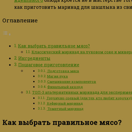
как
приготовить
маринад
для
шашлыка
из
св
Оглавление
Как выбрать правильное мясо?
Классический маринад на луковом соке и минер
Ингредиенты
Пошаговое приготовление
Подготовка мяса
Магия лука
Смешивание компонентов
Финальный аккорд
ТОП-3 альтернативных маринада для экспериме
Горчично-соевый (для тех, кто любит корочку
Кефирный маринад
Томатный маринад
Как
выбрать
правильное
мясо
?