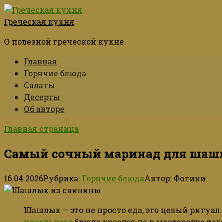
Перейти
к
Греческая кухня
контенту
О полезной греческой кухне
Главная
Горячие блюда
Салаты
Десерты
Об авторе
Главная страница
Самый сочный маринад для шашл
16.04.2026
Рубрика:
Горячие блюда
Автор:
Фотини
Шашлык — это не просто еда, это целый ритуал
идеального
блюда кроется не в мастерстве того