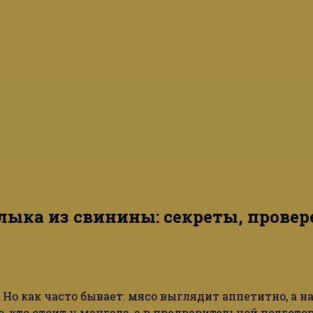
ыка из свинины: секреты, прове
. Но как часто бывает: мясо выглядит аппетитно, а 
, кто стоит у мангала, а в предварительной подгото