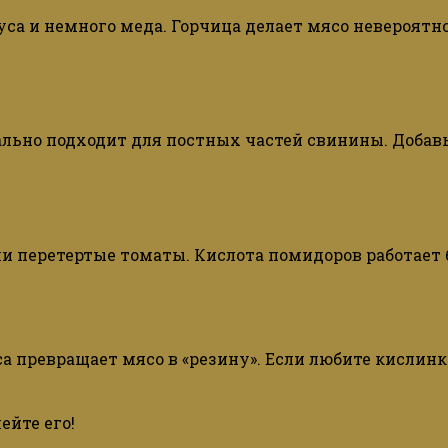
соуса и немного меда. Горчица делает мясо невероят
льно подходит для постных частей свинины. Добавьт
 перетертые томаты. Кислота помидоров работает б
са превращает мясо в «резину». Если любите кислин
ейте его!