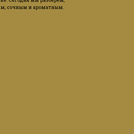
ым
,
сочным
и
ароматным
.