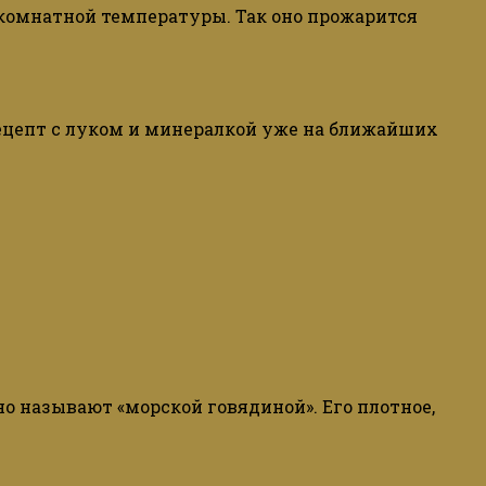
комнатной
температуры
.
Так
оно
прожарится
ецепт
с
луком
и
минералкой уже на ближайших
о называют «морской говядиной». Его плотное,