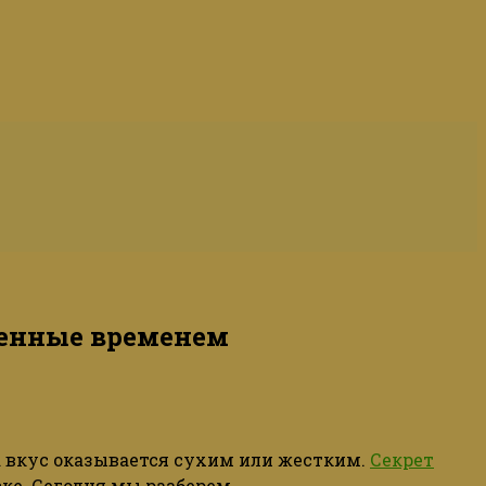
ренные временем
на вкус оказывается сухим или жестким.
Секрет
вке. Сегодня мы разберем,